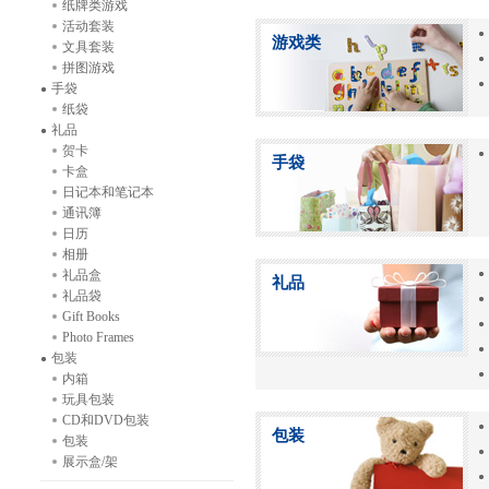
纸牌类游戏
活动套装
游戏类
文具套装
拼图游戏
手袋
纸袋
礼品
贺卡
手袋
卡盒
日记本和笔记本
通讯簿
日历
相册
礼品盒
礼品
礼品袋
Gift Books
Photo Frames
包装
内箱
玩具包装
CD和DVD包装
包装
包装
展示盒/架